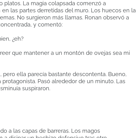
mo platos. La magia colapsada comenzó a
 en las partes derretidas del muro. Los huecos en la
blemas. No surgieron más llamas. Ronan observó a
concentrada, y comentó:
bien, ¿eh?
creer que mantener a un montón de ovejas sea mi
, pero ella parecía bastante descontenta. Bueno,
a protagonista. Pasó alrededor de un minuto. Las
isminuía suspiraron.
bido a las capas de barreras. Los magos
a disipar un hechizo defensivo tras otro.