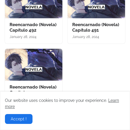
Reencarnado (Novela)
Reencarnado (Novela)
Capítulo 492
Capítulo 491
January 28, 2024
January 28, 2024
Reencarnado (Novela)
Capítulo 490
January 28, 2024
Our website uses cookies to improve your experience.
Learn
more
Accept !
Post a Comment