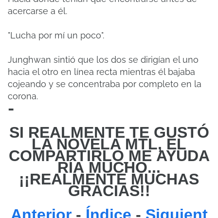
acercarse a él.
"Lucha por mí un poco".
Junghwan sintió que los dos se dirigían el uno
hacia el otro en línea recta mientras él bajaba
cojeando y se concentraba por completo en la
corona.
-
SI REALMENTE TE GUSTÓ
LA NOVELA MTL, EL
COMPARTIRLO
ME
AYUDA
RÍA MUCHO...
¡¡REALMENTE MUCHAS
GRACIAS!!
Anterior
-
Índice
-
Siguient