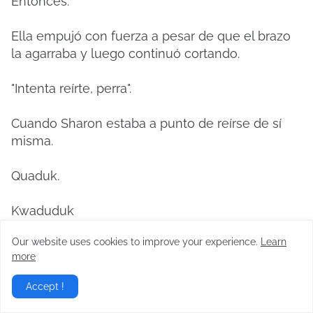
Entonces.
Ella empujó con fuerza a pesar de que el brazo
la agarraba y luego continuó cortando.
"Intenta reírte, perra".
Cuando Sharon estaba a punto de reírse de sí
misma.
Quaduk.
Kwaduduk
Our website uses cookies to improve your experience.
Learn
Sobre la mano que había agarrado su brazo,
more
docenas de otros brazos aparecieron y la
agarraron.
Accept !