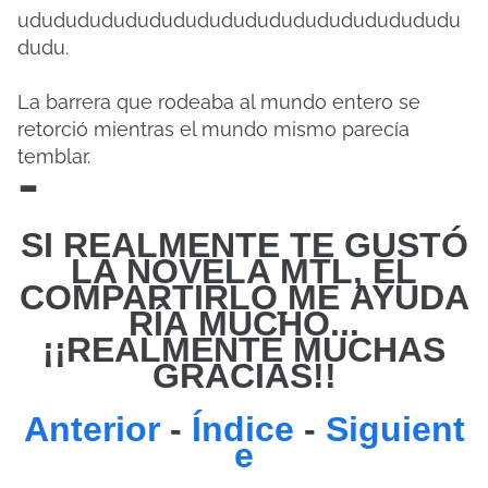
ududududududududududududududududududu
dudu.
La barrera que rodeaba al mundo entero se
retorció mientras el mundo mismo parecía
temblar.
-
SI REALMENTE TE GUSTÓ
LA NOVELA MTL, EL
COMPARTIRLO
ME
AYUDA
RÍA MUCHO...
¡¡REALMENTE MUCHAS
GRACIAS!!
Anterior
-
Índice
-
Siguient
e