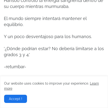
Hansoo controló la energía sangrienta dentro de
su cuerpo mientras murmuraba.
El mundo siempre intentará mantener el
equilibrio.
Y un poco desventajoso para los humanos.
'¿Dónde podrían estar?
No debería limitarse a los
grados 3 y 4.'
-retumbar-
Hansoo miró hacia la Fortaleza de Guerra;
La
Our website uses cookies to improve your experience.
Learn
conmoción ahora estaba amainando.
more
Y luego hacia la distancia.
Accept !