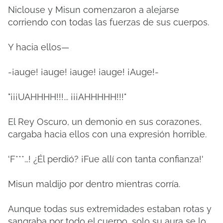
Niclouse y Misun comenzaron a alejarse
corriendo con todas las fuerzas de sus cuerpos.
Y hacia ellos—
-¡auge!
¡auge!
¡auge!
¡auge!
¡Auge!-
"¡¡¡UAHHHH!!!... ¡¡¡AHHHHH!!!"
El Rey Oscuro, un demonio en sus corazones,
cargaba hacia ellos con una expresión horrible.
'F***…!
¿Él perdió?
¡Fue allí con tanta confianza!'
Misun maldijo por dentro mientras corría.
Aunque todas sus extremidades estaban rotas y
sangraba por todo el cuerpo, solo su aura se lo