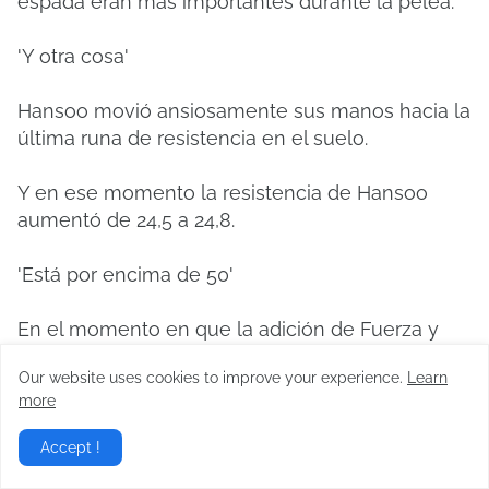
espada eran más importantes durante la pelea.
'Y otra cosa'
Hansoo movió ansiosamente sus manos hacia la
última runa de resistencia en el suelo.
Y en ese momento la resistencia de Hansoo
aumentó de 24,5 a 24,8.
'Está por encima de 50'
En el momento en que la adición de Fuerza y ​​
Resistencia superó los 50, el aire de repente se
Our website uses cookies to improve your experience.
Learn
estiró.
more
Y al mismo tiempo apareció un rostro familiar
Accept !
pero desagradable.