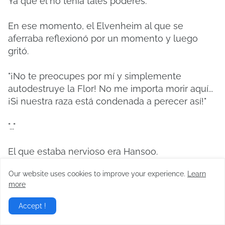
Ya que él no tenía tales poderes.
En ese momento, el Elvenheim al que se
aferraba reflexionó por un momento y luego
gritó.
"¡No te preocupes por mí y simplemente
autodestruye la Flor! No me importa morir aquí...
¡Si nuestra raza está condenada a perecer así!"
"..."
El que estaba nervioso era Hansoo.
Our website uses cookies to improve your experience.
Learn
'Maldita sea.
¿Este era el clon y no el Rey?
more
El poder de autodestruir la Flor sólo recae en el
Accept !
Rey.