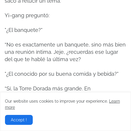
sacó a relucir un tema.
Yi-gang preguntó:
"¿El banquete?"
“No es exactamente un banquete, sino más bien
una reunión íntima.
Jeje, ¿recuerdas ese lugar
del que te hablé la última vez?
"¿El conocido por su buena comida y bebida?"
“Sí, la Torre Dorada más grande.
En
aproximadamente una semana, he arreglado
Our website uses cookies to improve your experience.
Learn
alquilar todo el lugar.
Se reunirán todas las
more
figuras renombradas de Xi'an y las personas
talentosas y elegantemente arregladas”.
Accept !