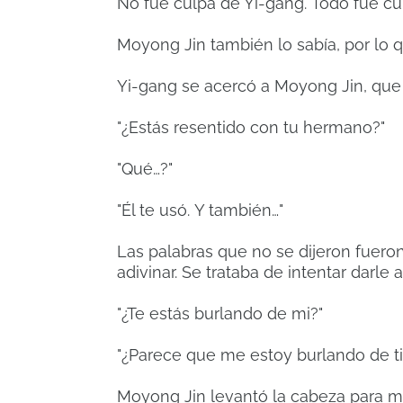
No fue culpa de Yi-gang.
Todo fue c
Moyong Jin también lo sabía, por lo q
Yi-gang se acercó a Moyong Jin, que 
"¿Estás resentido con tu hermano?"
"Qué…?"
"Él te usó.
Y también…"
Las palabras que no se dijeron fuero
adivinar.
Se trataba de intentar darle
"¿Te estás burlando de mi?"
"¿Parece que me estoy burlando de ti
Moyong Jin levantó la cabeza para mir