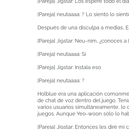
[Pareja] Ji9star: Los esperé todo el día
[Pareja] neutaaaa: ?
Lo siento lo sient
Después de una disculpa a medias, Ea
[Pareja] Ji9star: Neu-nim, ¿conoces a
[Pareja] neutaaaa: Si
[Pareja] Ji9star: Instala eso
[Pareja] neutaaaa: ?
Holblue era una aplicación comúnmen
de chat de voz dentro del juego.
Tení
varios usuarios simultáneamente, lo 
juegos.
Aunque Yeo-woon sólo lo habí
[Pareja] Ji9star: Entonces les diré m