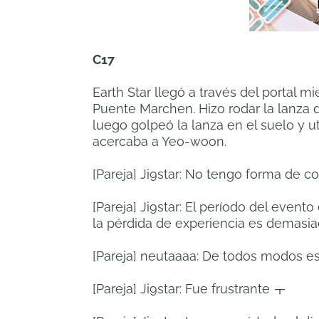
C17
Earth Star llegó a través del portal 
Puente Marchen.
Hizo rodar la lanza 
luego golpeó la lanza en el suelo y u
acercaba a Yeo-woon.
[Pareja] Ji9star: No tengo forma de c
[Pareja] Ji9star: El período del evento
la pérdida de experiencia es demasiad
[Pareja] neutaaaa: De todos modos es
[Pareja] Ji9star: Fue frustrante ㅜ