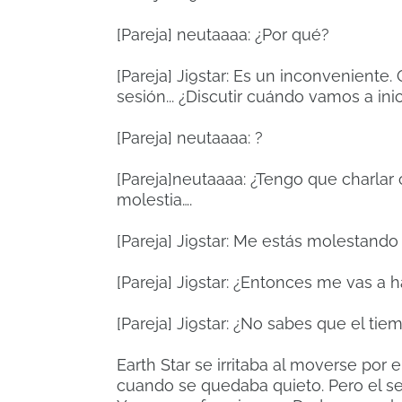
[Pareja] neutaaaa: ¿Por qué?
[Pareja] Ji9star: Es un inconveniente.
sesión... ¿Discutir cuándo vamos a in
[Pareja] neutaaaa: ?
[Pareja]neutaaaa: ¿Tengo que charlar
molestia….
[Pareja] Ji9star: Me estás molestand
[Pareja] Ji9star: ¿Entonces me vas a 
[Pareja] Ji9star: ¿No sabes que el ti
Earth Star se irritaba al moverse por 
cuando se quedaba quieto.
Pero el s