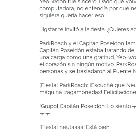
Yeo-woon fue sincero.
Dado que volv
computadora, no entendía por qué n
siquiera quería hacer eso...
'Ji9star te invitó a la fiesta.
¿Quieres ac
ParkRoach y el Capitán Poseidon tam
Capitán Poseidón estaba tratando 
una carga como una gratitud, Yeo-wo
el corazón sin ningún motivo.
ParkRoa
personas y se trasladaron al Puente 
[Fiesta] ParkRoach: ¡Escuché que Ne
máquina tragamonedas!
Felicitacion
[Grupo] Capitán Poseidón: Lo sient
ㅜㅜ
[Fiesta] neutaaaa: Está bien