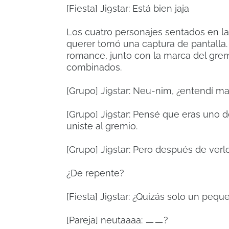
[Fiesta] Ji9star: Está bien jaja
Los cuatro personajes sentados en la 
querer tomó una captura de pantalla
romance, junto con la marca del grem
combinados.
[Grupo] Ji9star: Neu-nim, ¿entendí m
[Grupo] Ji9star: Pensé que eras uno
uniste al gremio.
[Grupo] Ji9star: Pero después de verl
¿De repente?
[Fiesta] Ji9star: ¿Quizás solo un pequ
[Pareja] neutaaaa: ㅡㅡ?