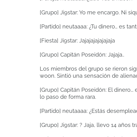
[Grupo] Ji9star: Yo me encargo.
Ni siq
[Partido] neutaaaa: ¿Tu dinero… es ta
[Fiesta] Ji9star: Jajajajajajajaja
[Grupo] Capitán Poseidón: Jajaja..
Los miembros del grupo se rieron sig
woon.
Sintió una sensación de aliena
[Grupo] Capitán Poseidón: El dinero... es
lo paso de forma rara.
[Partido] neutaaaa: ¿Estás desemple
[Grupo] Ji9star: ?
Jaja, llevo 14 años 