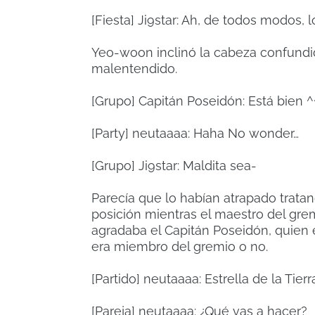
[Fiesta] Ji9star: Ah, de todos modos, 
Yeo-woon inclinó la cabeza confundid
malentendido.
[Grupo] Capitán Poseidón: Está bien ^
[Party] neutaaaa: Haha No wonder…
[Grupo] Ji9star: Maldita sea-
Parecía que lo habían atrapado trata
posición mientras el maestro del gre
agradaba el Capitán Poseidón, quien 
era miembro del gremio o no.
[Partido] neutaaaa: Estrella de la Tierr
[Pareja] neutaaaa: ¿Qué vas a hacer?