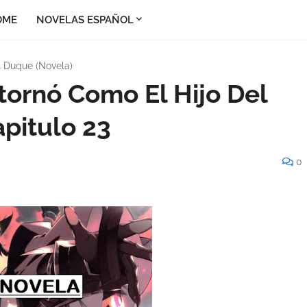
OME
NOVELAS ESPAÑOL
l Duque (Novela)
tornó Como El Hijo Del
pitulo 23
0