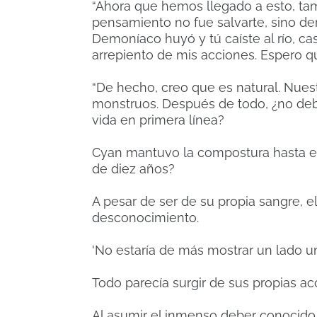
“Ahora que hemos llegado a esto, t
pensamiento no fue salvarte, sino d
Demoníaco huyó y tú caíste al río, ca
arrepiento de mis acciones.
Espero qu
“De hecho, creo que es natural.
Nuest
monstruos.
Después de todo, ¿no deb
vida en primera línea?
Cyan mantuvo la compostura hasta el 
de diez años?
A pesar de ser de su propia sangre, 
desconocimiento.
'No estaría de más mostrar un lado un 
Todo parecía surgir de sus propias ac
Al asumir el inmenso deber conocido 