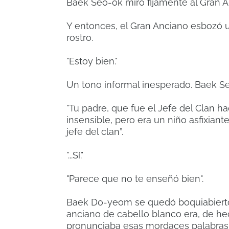
Baek Seo-ok miró fijamente al Gran An
Y entonces, el Gran Anciano esbozó u
rostro.
"Estoy bien."
Un tono informal inesperado.
Baek Se
"Tu padre, que fue el Jefe del Clan 
insensible, pero era un niño asfixiante
jefe del clan”.
"...Sí."
"Parece que no te enseñó bien".
Baek Do-yeom se quedó boquiabiert
anciano de cabello blanco era, de he
pronunciaba esas mordaces palabras