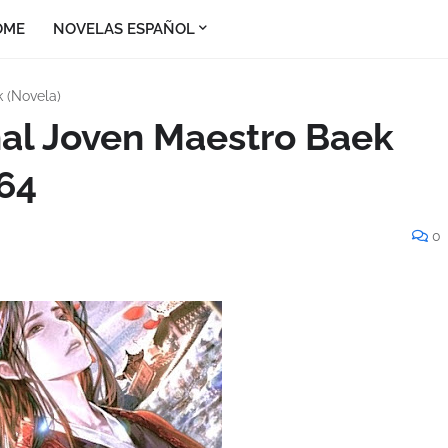
OME
NOVELAS ESPAÑOL
 (Novela)
nal Joven Maestro Baek
 64
0