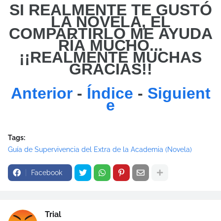
SI REALMENTE TE GUSTÓ
LA NOVELA, EL
COMPARTIRLO
ME
AYUDA
RÍA MUCHO...
¡¡REALMENTE MUCHAS
GRACIAS!!
Anterior
-
Índice
-
Siguient
e
Tags:
Guía de Supervivencia del Extra de la Academia (Novela)
Facebook
Trial