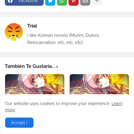
Facebook
Trial
I like Korean novels (Murim, Dukes,
Reincarnation, etc, etc, etc)
También Te Gustaría...
Our website uses cookies to improve your experience.
Learn
more
Guía de Supervivencia
Guía de Supervivencia
del Extra de la
del Extra de la
Accept !
Academia (Novela)
Academia (Novela)
Capítulo 287
Capítulo 286