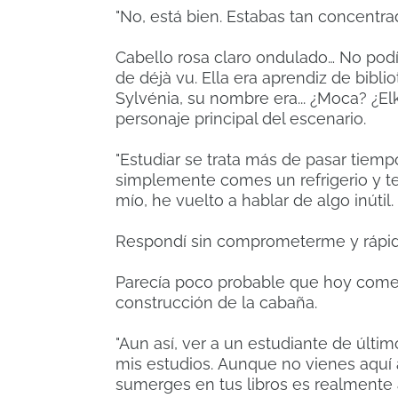
"No, está bien.
Estabas tan concentrad
Cabello rosa claro ondulado… No podí
de déjà vu.
Ella era aprendiz de bibli
Sylvénia, su nombre era... ¿Moca?
¿El
personaje principal del escenario.
"Estudiar se trata más de pasar tiemp
simplemente comes un refrigerio y te
mío, he vuelto a hablar de algo inútil.
Respondí sin comprometerme y rápida
Parecía poco probable que hoy comen
construcción de la cabaña.
"Aun así, ver a un estudiante de últ
mis estudios.
Aunque no vienes aquí 
sumerges en tus libros es realmente 