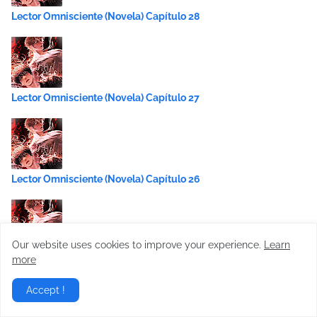
Lector Omnisciente (Novela) Capítulo 28
Lector Omnisciente (Novela) Capítulo 27
Lector Omnisciente (Novela) Capítulo 26
Our website uses cookies to improve your experience.
Learn
more
Lector Omnisciente (Novela) Capítulo 25
Accept !