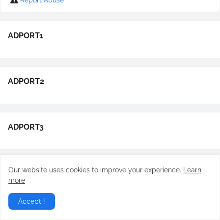
Report Abuse
ADPORT1
ADPORT2
ADPORT3
Our website uses cookies to improve your experience.
Learn
ADPORT4
more
Accept !