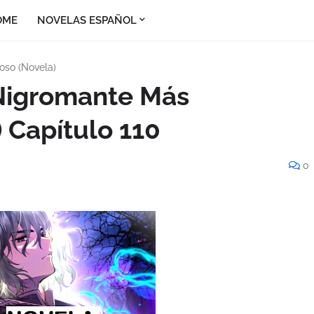
OME
NOVELAS ESPAÑOL
oso (Novela)
 Nigromante Más
 Capítulo 110
0