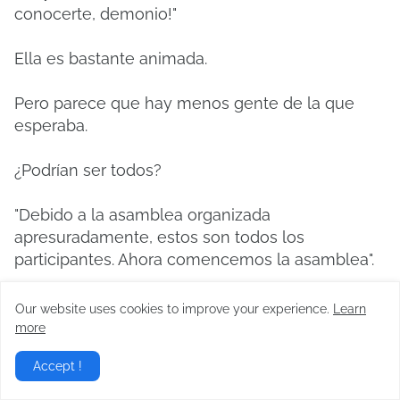
conocerte, demonio!"
Ella es bastante animada.
Pero parece que hay menos gente de la que
esperaba.
¿Podrían ser todos?
"Debido a la asamblea organizada
apresuradamente, estos son todos los
participantes. Ahora comencemos la asamblea".
Justo cuando Jester resolvió mis dudas, anunció
Our website uses cookies to improve your experience.
Learn
el inicio de la asamblea.
more
Accept !
"Primero, revisemos las Páginas de Pereza.
Sácalas".