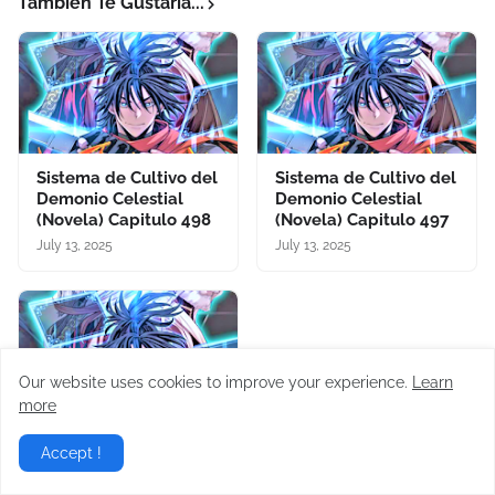
También Te Gustaría...
Sistema de Cultivo del
Sistema de Cultivo del
Demonio Celestial
Demonio Celestial
(Novela) Capitulo 498
(Novela) Capitulo 497
July 13, 2025
July 13, 2025
Our website uses cookies to improve your experience.
Learn
more
Sistema de Cultivo del
Accept !
Demonio Celestial
(Novela) Capitulo 496