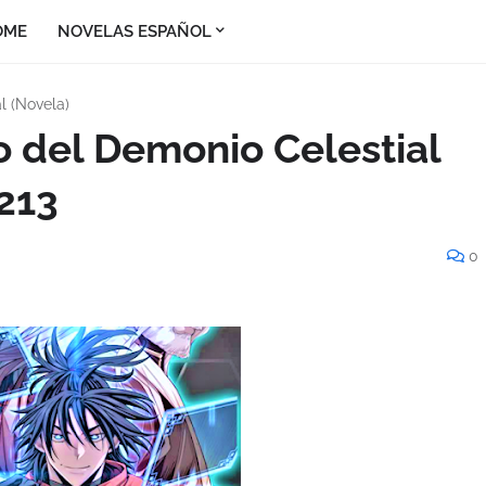
OME
NOVELAS ESPAÑOL
l (Novela)
o del Demonio Celestial
 213
0