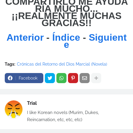
COMPARTIRLO
ME
AYUDA
RÍA MUCHO...
¡¡REALMENTE MUCHAS
GRACIAS!!
Anterior
-
Índice
-
Siguient
e
Tags:
Crónicas del Retorno del Dios Marcial (Novela)
Facebook
Trial
I like Korean novels (Murim, Dukes,
Reincarnation, etc, etc, etc)