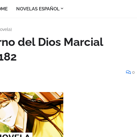
OME
NOVELAS ESPAÑOL
ovela)
rno del Dios Marcial
 182
0