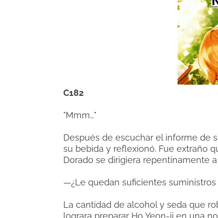
C182
"Mmm…"
Después de escuchar el informe de 
su bebida y reflexionó. Fue extraño qu
Dorado se dirigiera repentinamente a 
—¿Le quedan suficientes suministros 
La cantidad de alcohol y seda que r
lograra preparar Ho Yeon-ji en una noc