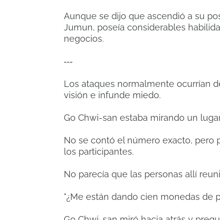
Aunque se dijo que ascendió a su posi
Jumun, poseía considerables habilid
negocios.
‐‐‐
Los ataques normalmente ocurrían de
visión e infunde miedo.
Go Chwi-san estaba mirando un lugar 
No se contó el número exacto, pero p
los participantes.
No parecía que las personas allí reun
"¿Me están dando cien monedas de pl
Go Chwi-san miró hacia atrás y pregu