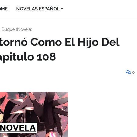
OME
NOVELAS ESPAÑOL
l Duque (Novela)
tornó Como El Hijo Del
pitulo 108
0