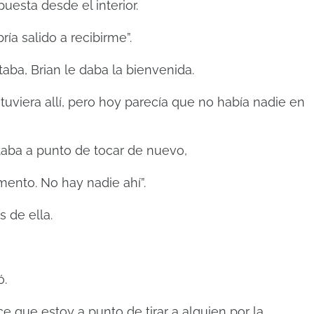
uesta desde el interior.
ía salido a recibirme”.
aba, Brian le daba la bienvenida.
uviera allí, pero hoy parecía que no había nadie en
taba a punto de tocar de nuevo,
mento. No hay nadie ahí”.
 de ella.
ó.
e que estoy a punto de tirar a alguien por la