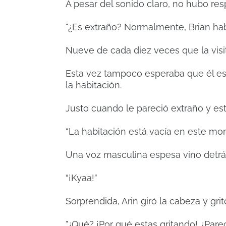
A pesar del sonido claro, no hubo resp
"¿Es extraño? Normalmente, Brian habr
Nueve de cada diez veces que la visit
Esta vez tampoco esperaba que él est
la habitación.
Justo cuando le pareció extraño y es
“La habitación está vacía en este mo
Una voz masculina espesa vino detrás
“¡Kyaa!”
Sorprendida, Arin giró la cabeza y grit
"¿Qué? ¡Por qué estas gritando! ¿Parec