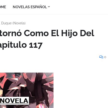
OME
NOVELAS ESPAÑOL
l Duque (Novela)
tornó Como El Hijo Del
pitulo 117
0