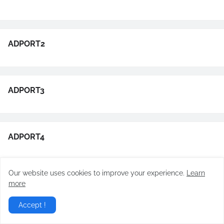
ADPORT2
ADPORT3
ADPORT4
Our website uses cookies to improve your experience.
Learn
more
Accept !
We're a community of enthusiasts dedicated to translating fan