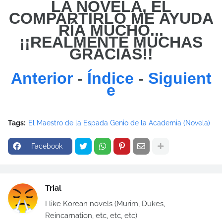
LA NOVELA, EL
COMPARTIRLO
ME
AYUDA
RÍA MUCHO...
¡¡REALMENTE MUCHAS
GRACIAS!!
Anterior
-
Índice
-
Siguient
e
Tags:
El Maestro de la Espada Genio de la Academia (Novela)
Facebook
Trial
I like Korean novels (Murim, Dukes,
Reincarnation, etc, etc, etc)