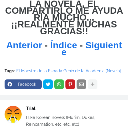
LA NOVELA, EL
COMPARTIRLO
ME
AYUDA
RÍA MUCHO...
¡¡REALMENTE MUCHAS
GRACIAS!!
Anterior
-
Índice
-
Siguient
e
Tags:
El Maestro de la Espada Genio de la Academia (Novela)
Facebook
Trial
I like Korean novels (Murim, Dukes,
Reincarnation, etc, etc, etc)