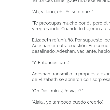
"Entonces dime. ¿Qué hizo ese villan
“Ah, villano, eh… Es solo que…”
"Te preocupas mucho por él, pero él n
y regresando. Cuando lo trajeron a est
Elizabeth refunfuñó. Por supuesto, p
Adeshan era otra cuestión. Era como 
desaliñado. Adeshan, vacilante, habló
"Y-Entonces, um..."
Adeshan transmitió la propuesta exa
de Elizabeth se abrieron con sorpresa
"Oh Dios mío. ¿Un viaje?"
"Ajaja... yo tampoco puedo creerlo."