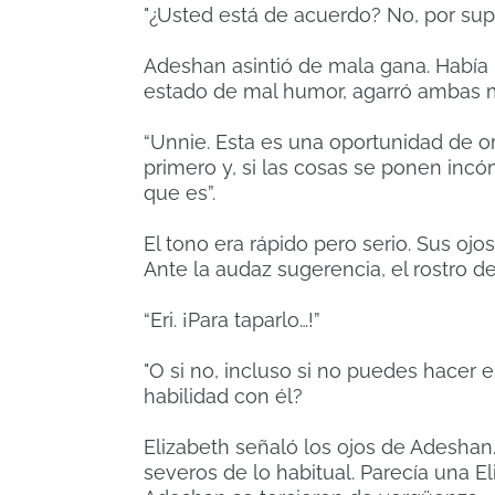
"¿Usted está de acuerdo? No, por sup
Adeshan asintió de mala gana. Había h
estado de mal humor, agarró ambas 
“Unnie. Esta es una oportunidad de o
primero y, si las cosas se ponen in
que es”.
El tono era rápido pero serio. Sus oj
Ante la audaz sugerencia, el rostro 
“Eri. ¡Para taparlo…!”
"O si no, incluso si no puedes hacer 
habilidad con él?
Elizabeth señaló los ojos de Adesha
severos de lo habitual. Parecía una El