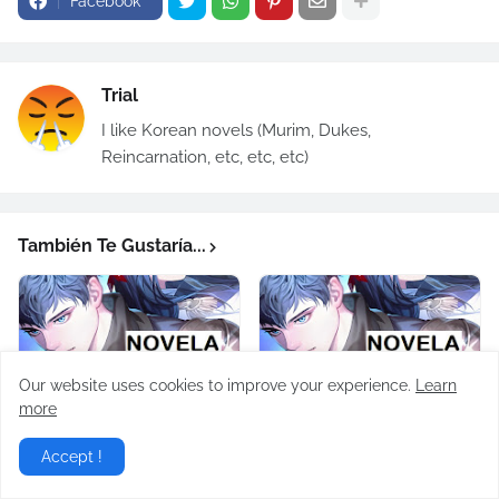
Facebook
Trial
I like Korean novels (Murim, Dukes,
Reincarnation, etc, etc, etc)
También Te Gustaría...
Our website uses cookies to improve your experience.
Learn
more
Subiendo De Nivel Con
Subiendo De Nivel Con
Las Mejores
Las Mejores
Accept !
Habilidades (Novela)
Habilidades (Novela)
Capitulo 424
Capitulo 423