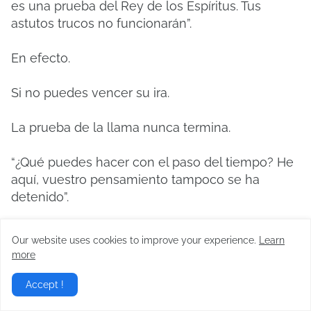
es una prueba del Rey de los Espíritus. Tus
astutos trucos no funcionarán”.
En efecto.
Si no puedes vencer su ira.
La prueba de la llama nunca termina.
“¿Qué puedes hacer con el paso del tiempo? He
aquí, vuestro pensamiento tampoco se ha
detenido”.
Pero Hoyeol permaneció en silencio.
Our website uses cookies to improve your experience.
Learn
more
Una vez más, no estaba hablando con Phoenix.
Accept !
Esta vez se dirigía a Hiel.