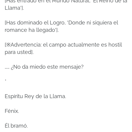
[Has entrado en el Mundo Natural, 'El Reino de la
Llama'].
[Has dominado el Logro, 'Donde ni siquiera el
romance ha llegado'].
[※Advertencia: el campo actualmente es hostil
para usted].
…… ¿No da miedo este mensaje?
*
Espíritu Rey de la Llama.
Fénix.
Él bramó.