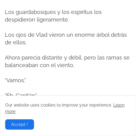
Los guardabosques y los espíritus los
despidieron ligeramente.
Los ojos de Vlad vieron un enorme árbol detrás
de ellos.
Ahora parecía distante y débil, pero las ramas se
balanceaban con el viento.
"Vamos."
"Eh, Capitán".
Our website uses cookies to improve your experience.
Learn
Un caballero y un escudero girando la cabeza
more
de sus caballos.
Accept !
Una bandera blanca comenzó a ondear detrás