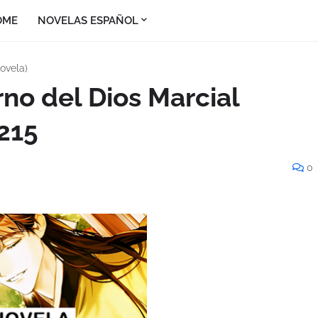
OME
NOVELAS ESPAÑOL
ovela)
rno del Dios Marcial
 215
0