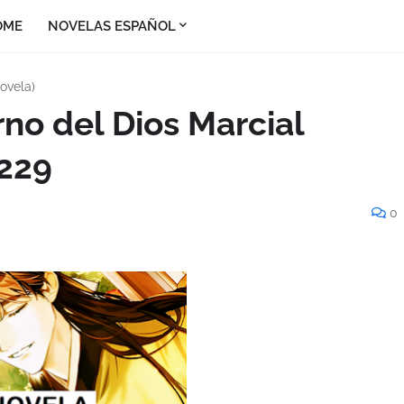
OME
NOVELAS ESPAÑOL
ovela)
rno del Dios Marcial
 229
0