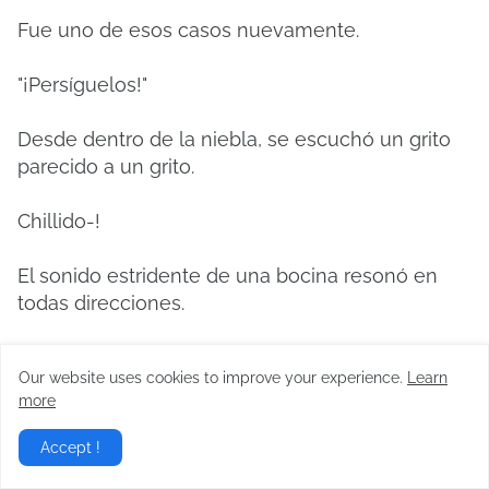
Fue uno de esos casos nuevamente.
"¡Persíguelos!"
Desde dentro de la niebla, se escuchó un grito
parecido a un grito.
Chillido-!
El sonido estridente de una bocina resonó en
todas direcciones.
Aquellos vestidos con túnicas negras eran
Our website uses cookies to improve your experience.
Learn
miembros del infame Dark Heaven Execution
more
Pursuit Squad del Demon Cult.
Accept !
Originalmente, no visitarían las montañas Kunlun