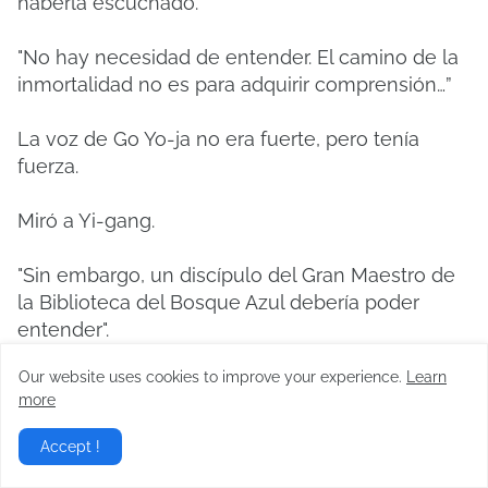
haberla escuchado.
"No hay necesidad de entender. El camino de la
inmortalidad no es para adquirir comprensión…”
La voz de Go Yo-ja no era fuerte, pero tenía
fuerza.
Miró a Yi-gang.
"Sin embargo, un discípulo del Gran Maestro de
la Biblioteca del Bosque Azul debería poder
entender".
Our website uses cookies to improve your experience.
Learn
"...Soy Baek Yi-gang, un discípulo de segunda
more
generación del Bosque Azul".
Accept !
“¿Está bien el sabio Yu?”