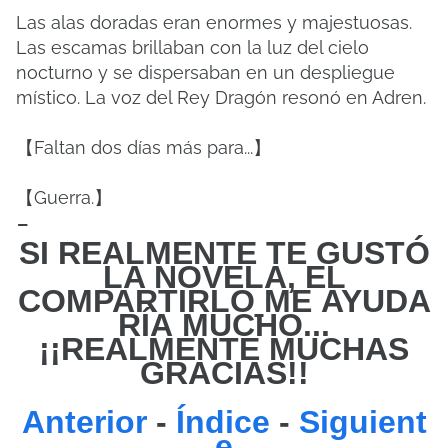
Las alas doradas eran enormes y majestuosas.
Las escamas brillaban con la luz del cielo
nocturno y se dispersaban en un despliegue
místico. La voz del Rey Dragón resonó en Adren.
【Faltan dos días más para...】
【Guerra.】
-
SI REALMENTE TE GUSTÓ
LA NOVELA, EL
COMPARTIRLO
ME
AYUDA
RÍA MUCHO...
¡¡REALMENTE MUCHAS
GRACIAS!!
Anterior
-
Índice
-
Siguient
e