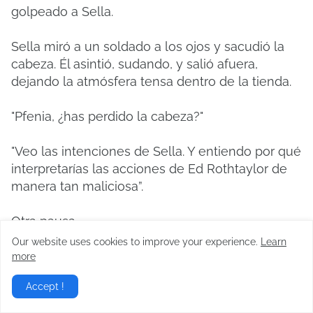
golpeado a Sella.
Sella miró a un soldado a los ojos y sacudió la
cabeza. Él asintió, sudando, y salió afuera,
dejando la atmósfera tensa dentro de la tienda.
"Pfenia, ¿has perdido la cabeza?"
"Veo las intenciones de Sella. Y entiendo por qué
interpretarías las acciones de Ed Rothtaylor de
manera tan maliciosa”.
Otra pausa.
Our website uses cookies to improve your experience.
Learn
Entonces, Sella abrió los ojos y habló.
more
Accept !
"A la hora de influir en las masas, siempre es
necesario encontrar un chivo expiatorio que