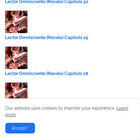
Lector Omnisciente (Novela) Capítulo 30
Lector Omnisciente (Novela) Capítulo 29
Lector Omnisciente (Novela) Capítulo 28
Our website uses cookies to improve your experience.
Learn
Lector Omnisciente (Novela) Capítulo 27
more
Accept !