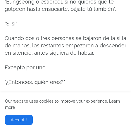
"Eungseong o estiércol, si no quieres que te
golpeen hasta ensuciarte, bájate tú también".
"S-sí."
Cuando dos o tres personas se bajaron de la silla
de manos, los restantes empezaron a descender
en silencio, antes siquiera de hablar.
Excepto por uno.
"¿Entonces, quién eres?"
La sonrisa del joven había desaparecido por
Our website uses cookies to improve your experience.
Learn
completo y sus ojos brillaban fríamente.
more
"Has cruzado una línea que no debías haber
Accept !
cruzado."