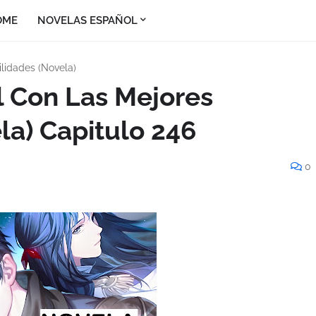
OME
NOVELAS ESPAÑOL
lidades (Novela)
l Con Las Mejores
la) Capitulo 246
0