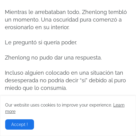
Mientras le arrebataban todo, Zhenlong tembló
un momento. Una oscuridad pura comenzó a
erosionarlo en su interior.
Le preguntó si quería poder.
Zhenlong no pudo dar una respuesta.
Incluso alguien colocado en una situación tan
desesperada no podría decir “sí” debido al puro
miedo que lo consumía.
En el momento de la aceptación, sintió como si
Our website uses cookies to improve your experience.
Learn
su propia existencia fuera a desaparecer.
more
Accept !
Pero él ya estaba roto.