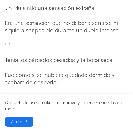
Jin Mu sintió una sensación extraña.
Era una sensación que no debería sentirse ni
siquiera ser posible durante un duelo intenso.
“…”
Tenía los párpados pesados ​​y la boca seca.
Fue como si se hubiera quedado dormido y
acabara de despertar.
"...eh."
Our website uses cookies to improve your experience.
Learn
more
Durante ese breve momento de letargo, la
espada de Jin Mu quedó atrapada entre las
Accept !
manos de Yi-gang.