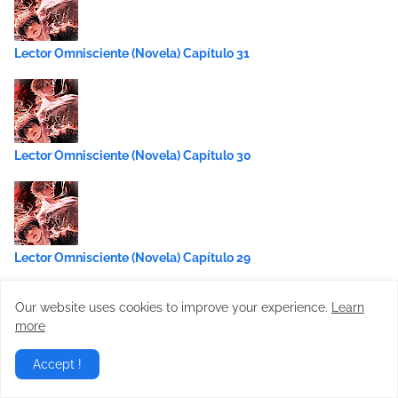
Lector Omnisciente (Novela) Capítulo 31
Lector Omnisciente (Novela) Capítulo 30
Lector Omnisciente (Novela) Capítulo 29
Our website uses cookies to improve your experience.
Learn
more
Lector Omnisciente (Novela) Capítulo 28
Accept !