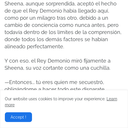
Sheena, aunque sorprendida, aceptó el hecho
de que el Rey Demonio había llegado aquí,
como por un milagro tras otro, debido a un
cambio de conciencia como nunca antes, pero
todavía dentro de los límites de la comprensión,
donde todos los demás factores se habían
alineado perfectamente.
Y con eso, el Rey Demonio miró fijamente a
Sheena, su voz cortante como una cuchilla.
—Entonces... tú eres quien me secuestró,
obligándome a hacer todo este disparate
incomprensible. Respóndeme: ¿por qué hiciste
Our website uses cookies to improve your experience.
Learn
esto?
more
—Eso… no lo puedo decir. Me está prohibido
Accept !
hablar de ello.