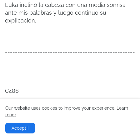
Luka inclinó la cabeza con una media sonrisa
ante mis palabras y luego continuó su
explicación.
----------------------------------------------------
-------------
C486
—Sabes, senpai, después de todo eres muy
Our website uses cookies to improve your experience.
Learn
amable. Incluso ahora, eres considerado con
more
alguien como yo.
Accept !
—Bueno, supongo que sí, hasta cierto punto.