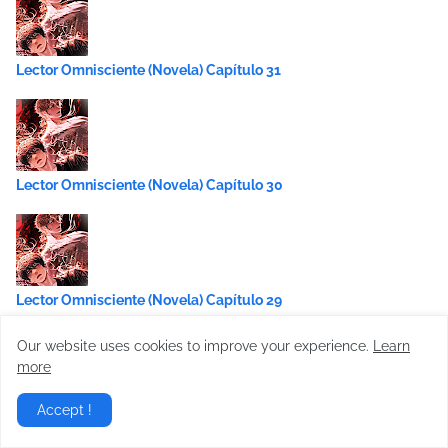
Lector Omnisciente (Novela) Capítulo 31
Lector Omnisciente (Novela) Capítulo 30
Lector Omnisciente (Novela) Capítulo 29
Our website uses cookies to improve your experience.
Learn
more
Accept !
Lector Omnisciente (Novela) Capítulo 28