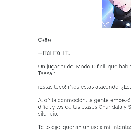
C389
—¡Tú! ¡Tú! ¡Tú!
Un jugador del Modo Difícil, que habí
Taesan.
¡Estás loco! ¡Nos estás atacando! ¿Es
Al oír la conmoción, la gente empezó
difícil y los de las clases Chandala 
silencio.
Te lo dije, querían unirse a mí. Intent