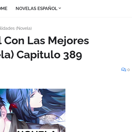
OME
NOVELAS ESPAÑOL
lidades (Novela)
l Con Las Mejores
la) Capitulo 389
0