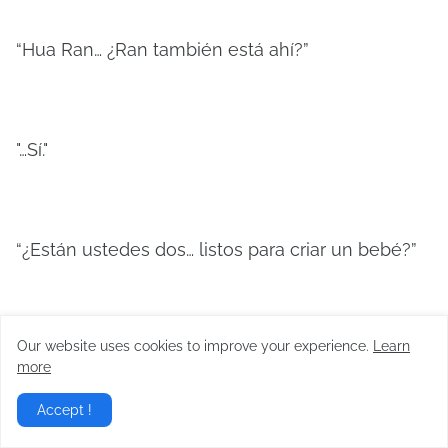
“Hua Ran… ¿Ran también está ahí?”
"…Sí."
“¿Están ustedes dos… listos para criar un bebé?”
Our website uses cookies to improve your experience.
Learn
Ambas eran jóvenes en la flor de la vida. Era
more
imposible que estuvieran listas para tener hijos
ya...
Accept !