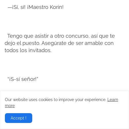
—¡Sí, sí! ¡Maestro Korin!
Tengo que asistir a otro concurso, así que te
dejo el puesto. Asegúrate de ser amable con
todos los invitados.
“¡S-sí señor!”
Our website uses cookies to improve your experience.
Learn
more
Mi plan era crear algún día una empresa
automotriz con estos tipos. Sería una pena
Accept !
desperdiciar a estos esclavos con doctorados y